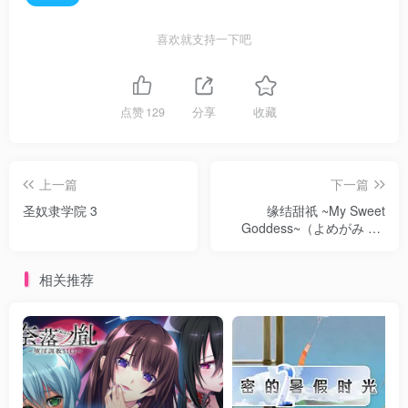
喜欢就支持一下吧
点赞
129
分享
收藏
上一篇
下一篇
圣奴隶学院 3
缘结甜祇 ~My Sweet
Goddess~（よめがみ My
Sweet Goddess！）
相关推荐