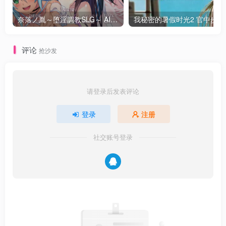
奈落ノ胤～堕淫調教SLG～ AI汉化
我秘密的暑假时光2
评论
抢沙发
请登录后发表评论
登录
注册
社交账号登录