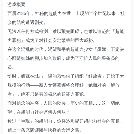
游戏概要
西厝2135年，神秘的超能力在世上出现的半个世纪以来，社
会的结构遭遇剧变。
无法以任何方式检测、难以预先阻碍，也难以追迹的「超能
力罪犯」成为了对社会安定繁荣的巨大威胁。
在这个混乱的时代，渴望和平的超能力少女「露娜」下定决
心跟随姊姊的脚步加入政府，成为了守护人民的警备员的一
员。
恰时，躲藏在城市一隅的恐怖份子组织「解放者」开始了大
规模的行动——新人女警露娜将会理解，她面对的「解放
者」，绝不只是穷凶极恶的超能力罪犯。
面对信念的冲突，人民的恸哭，历史的真相……这一切绝
望，在超能力社会该何去何从？
透过「重现」的超能力，你将逐步揭开超能力社会的真相，
踏上一条充满谜团与抉择的命运之路。