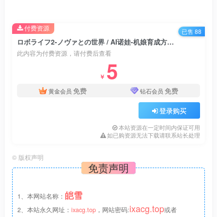
12种风格与30类以上分支的装备，头与身体与手的自由搭配
可组合上千种以上造型。
付费资源
已售 88
H事件全语音与搭载SPINE功能的动态CG
ロボライフ2-ノヴァとの世界 / AI诺娃-机娘育成方程式2
轻战斗、轻探索系统，强化游戏沉浸感
此内容为付费资源，请付费后查看
5
12万字的剧情脚本、多结局路线、日后谈(无时限)模式
￥
免费
免费
这是一款时间管理与轻养成要素的文字冒险游戏
黄金会员
钻石会员
你可以派遣机娘工作、获得金钱提升她的性能与外型
登录购买
并且完成剧情条件推动故事发展
本站资源在一定时间内保证可用
同时解决居民们的困扰，获得更多的开发素材让诺娃更加
如已购资源无法下载请联系站长处理
的…性感！
©
版权声明
免责声明
皑雪
1、本网站名称：
ixacg.top
2、本站永久网址：
ixacg.top
，网站密码:
或者