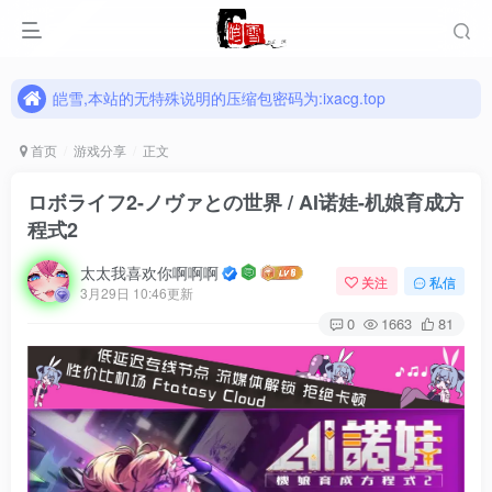
皑雪,本站的无特殊说明的压缩包密码为:ixacg.top
皑雪,本站的无特殊说明的压缩包密码为:ixacg.top
皑雪,本站的无特殊说明的压缩包密码为:ixacg.top
首页
游戏分享
正文
ロボライフ2-ノヴァとの世界 / AI诺娃-机娘育成方
程式2
太太我喜欢你啊啊啊
关注
私信
3月29日 10:46更新
0
1663
81