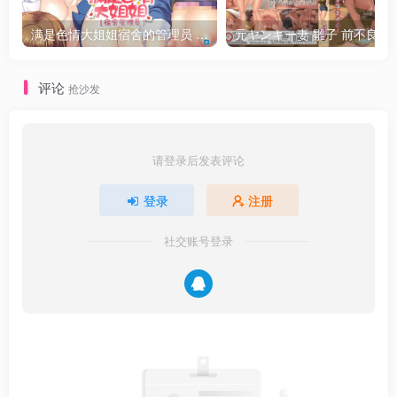
满是色情大姐姐宿舍的管理员 STEAM官方中文版
元ヤンキー妻 雛子
支配魔都贫民窟的帮派“Lotions”的头领。
评论
抢沙发
出生于贫困阶层，被父母卖为娼妇，却利用自身能力及魅力
将买了自己的男人们玩弄于股掌之中，支配娼馆之后，还爬
上了黑帮头目的宝座。
请登录后发表评论
觉得自己是这个世界上最可爱的，喜欢被作为○○而服从的部
登录
注册
下们奉承，厌恶且瞧不起大男人，有时就连对部下也会毫不
留情地暴力相向。
社交账号登录
能力
“从身体分泌粘液，并能随意操作”
操纵该粘液的硬度，也能制作物体，粘液的硬度在液体到硅
胶范围内随心所欲。