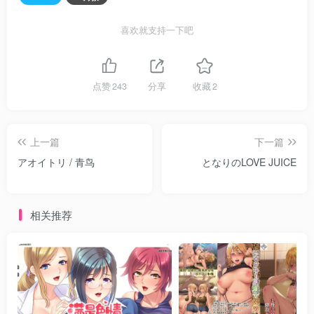
并且，通过穿着可在体内积蓄能量的套装进行控制和释放。
喜欢就支持一下吧
可是，必须利用电气和雷等能源来进行充电，电池用光的话
就会失去超能力。
能量的补充可以通过肌肤及内脏的接触来进行。
点赞
243
分享
收藏
2
Bad Lotion
上一篇
下一篇
アオイトリ / 青鸟
となりのLOVE JUICE
相关推荐