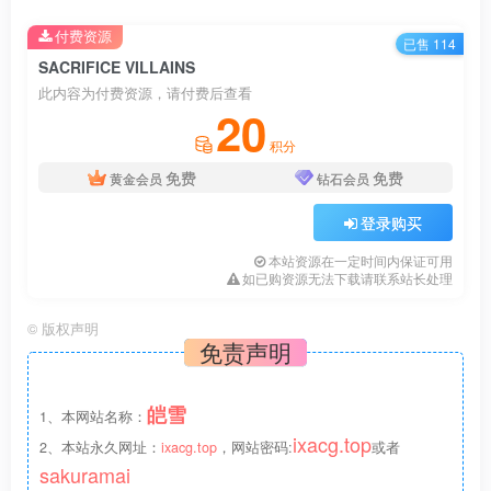
为了解决事态，贾斯特皮亚向反派福利设施“收容所”的负责
付费资源
已售 114
人——主人公请求了协助。
SACRIFICE VILLAINS
此内容为付费资源，请付费后查看
只为了让抓到的S级反派早日更生，并转化为英雄。
20
改造染上罪恶的反派异能力者，令其力量献给正义吧！
积分
免费
免费
黄金会员
钻石会员
人物介绍
登录购买
Night Charger
本站资源在一定时间内保证可用
如已购资源无法下载请联系站长处理
©
版权声明
免责声明
皑雪
1、本网站名称：
ixacg.top
2、本站永久网址：
ixacg.top
，网站密码:
或者
sakuramai