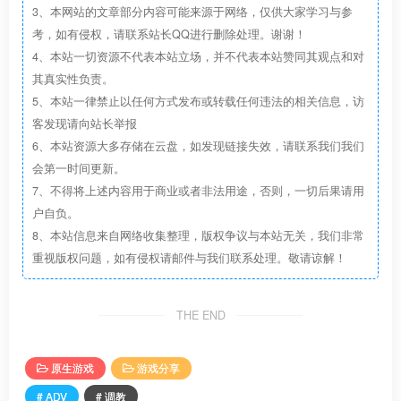
3、本网站的文章部分内容可能来源于网络，仅供大家学习与参
考，如有侵权，请联系站长QQ进行删除处理。谢谢！
4、本站一切资源不代表本站立场，并不代表本站赞同其观点和对
其真实性负责。
5、本站一律禁止以任何方式发布或转载任何违法的相关信息，访
在魔都单独从事犯罪活动的独狼反派。
客发现请向站长举报
从事以黑手党等犯罪组织为目标的银行抢劫及美术品等的抢
6、本站资源大多存储在云盘，如发现链接失效，请联系我们我们
会第一时间更新。
劫·佣兵活动。
7、不得将上述内容用于商业或者非法用途，否则，一切后果请用
由于不相信任何人、以及其行动和直言不讳性格的缘故，也
户自负。
经常会与其他反派相对立。
8、本站信息来自网络收集整理，版权争议与本站无关，我们非常
为了自身利益，哪怕与曾经合作过的势力敌对也在所不惜。
重视版权问题，如有侵权请邮件与我们联系处理。敬请谅解！
另一方面，就结果而言被她拯救的弱者也很多，在一部分市
民中博得了很高的人气。
THE END
能力
原生游戏
游戏分享
“基于电能的超回复、超感觉、肉体强化”
# ADV
# 调教