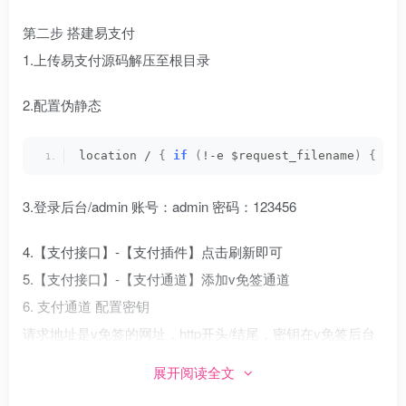
第二步 搭建易支付
1.上传易支付源码解压至根目录
2.配置伪静态
location / 
{
if
(
!-e $request_filename
)
{
 rew
3.登录后台/admin 账号：admin 密码：123456
4.【支付接口】-【支付插件】点击刷新即可
5.【支付接口】-【支付通道】添加v免签通道
6. 支付通道 配置密钥
请求地址是v免签的网址，http开头/结尾，密钥在v免签后台
7.【商户管理】-【添加商户】前台登录
展开阅读全文
8.要测试支付功能，商户登录充值余额即可