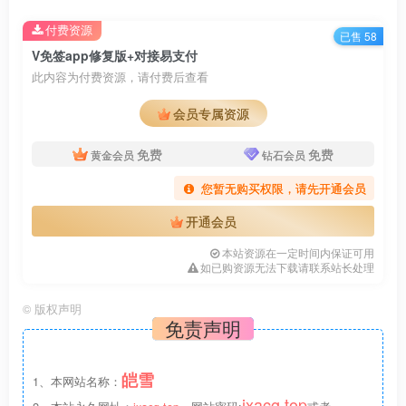
9.易支付的对接后支付功能可以正常使用，其他的功能不清
付费资源
楚所以不要再问了
已售 58
V免签app修复版+对接易支付
此内容为付费资源，请付费后查看
如提示非官方，开启域名ssl证书即可
会员专属资源
教程结束
免费
免费
黄金会员
钻石会员
您暂无购买权限，请先开通会员
开通会员
本站资源在一定时间内保证可用
如已购资源无法下载请联系站长处理
©
版权声明
免责声明
皑雪
1、本网站名称：
ixacg.top