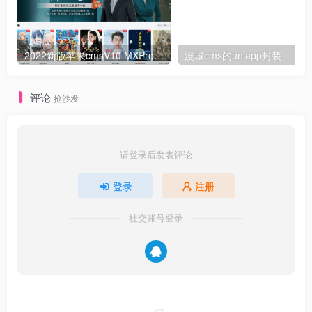
登录 账号：admin
密码：admin
2022新版苹果cmsV10 MXProV4.3自适应影视站主题模板
漫城cms的uniapp封装
搭建易支付 上传易支付源码解压至根目录
伪静态
评论
抢沙发
location / 
{
if
(
!-e $request_filename
)
{
请登录后发表评论
rewrite ^/
(
.
[
a-zA-Z0-
9
\-\_
]
+
)
.
html
$ /index.
ph
}
登录
注册
rewrite ^/pay/
(
.*
)
$ /pay.
php
?s=$
1
 last;
}
location ^~ /plugins 
{
社交账号登录
deny all;
}
location ^~ /includes 
{
deny all;
}