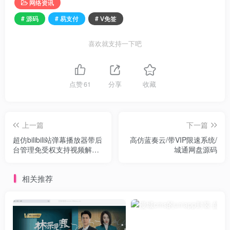
网络资讯
# 源码
# 易支付
# V免签
喜欢就支持一下吧
点赞
61
分享
收藏
环境配置 mysql 5.6 php7.0
上一篇
下一篇
1.搭建V免签 上传v免签程序 解压至根目录
超仿bilibili站弹幕播放器带后
高仿蓝奏云/带VIP限速系统/
台管理免受权支持视频解
城通网盘源码
运行目录为public
析,m3u8,mp4
伪静态 thinkphp
相关推荐
默认文档 index.html放在第一位
上传v免签数据库文件