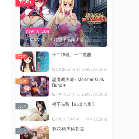
TOP1
7.8W+人已阅读
王女&女骑士！超绝下品露出会
十二神器、十二魔器
TOP2
5月25日 16:17
6.6W+人已阅读
恶魔调酒师 / Monster Girls
TOP3
Bundle
7月13日 16:38
2.2W+人已阅读
橙子喵酱【65套合集】
TOP4
2月12日 03:49
1W+人已阅读
葬花·暗黑桃花源
TOP5