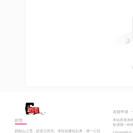
友链申请
本站所发布
皑雪
处请第一时
皑如山上雪，皎若云间月。本站自建站以来，便一心沉
Copyright ©