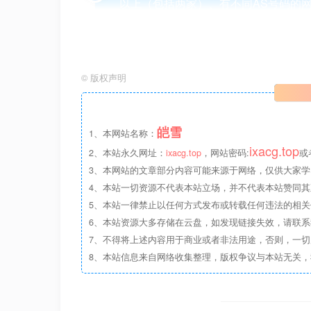
以上（包括两家）、有不同AS号码的
BGP协议进行外部路由。
测回程的脚本
©
版权声明
脚本一
皑雪
1、本网站名称：
# 检测回程脚本
ixacg.top
curl https
://raw.githubuserconten
2、本站永久网址：
ixacg.top
，网站密码:
或
3、本网站的文章部分内容可能来源于网络，仅供大家学
4、本站一切资源不代表本站立场，并不代表本站赞同
搬瓦工
5、本站一律禁止以任何方式发布或转载任何违法的相
6、本站资源大多存储在云盘，如发现链接失效，请联
7、不得将上述内容用于商业或者非法用途，否则，一
8、本站信息来自网络收集整理，版权争议与本站无关