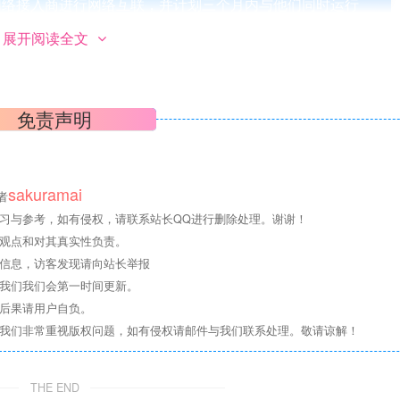
网络接入商进行网络互联，并计划三个月内与他们同时运行
展开阅读全文
免责声明
sakuramai
t.com/zhucaidan/mtr_trace/main/mtr_trace.sh|bash
者
习与参考，如有侵权，请联系站长QQ进行删除处理。谢谢！
其观点和对其真实性负责。
关信息，访客发现请向站长举报
系我们我们会第一时间更新。
切后果请用户自负。
，我们非常重视版权问题，如有侵权请邮件与我们联系处理。敬请谅解！
THE END