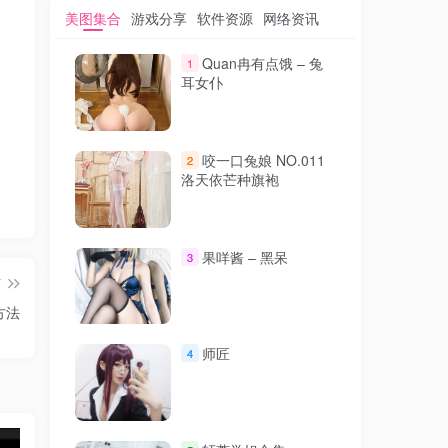
美图集合
游戏分享
软件资源
网络资讯
Quan冉有点饿 – 兔
1
耳女仆
咬一口兔娘 NO.011
2
洛天依芒种旗袍
果咩酱 – 黑呆
3
篇
方法
师匠
4