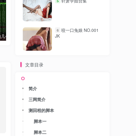
轩萧学姐合集
5
咬一口兔娘 NO.001
6
JK
影响VPS速度的几个因素以及测试的方法
顶级泄密！百万网红【焕儿】超级反差婊露脸调教啪啪
精彩和糟糕
文章目录
简介
三网简介
测回程的脚本
脚本一
脚本二