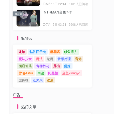
5月16日 22:14
6131人已阅读
NTRMAN合集7作
TOP6
7月15日 03:24
5908人已阅读
标签云
龙娘
黏黏团子兔
麻花酱
鳗鱼霏儿
魔法少女
魔法
魅魔
音频处理
音游
面饼仙儿
青梅竹马
露出
雯妹
雪晴Astra
雨波
阿黑颜
金鱼kinngyo
连裤袜
近未来
过激
广告
热门文章