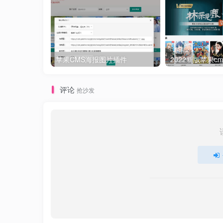
腾讯云香港轻量
苹果CMS海报图片插件
评论
抢沙发