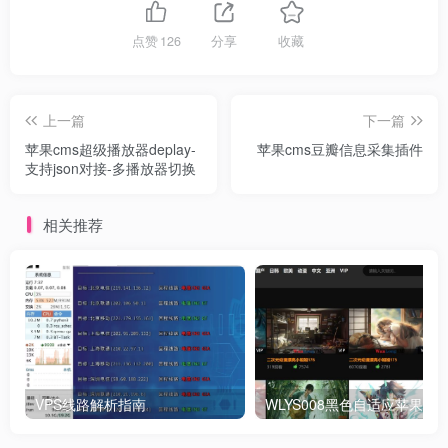
点赞
126
分享
收藏
上一篇
下一篇
苹果cms超级播放器deplay-
苹果cms豆瓣信息采集插件
支持json对接-多播放器切换
相关推荐
VPS线路解析指南
WLYS