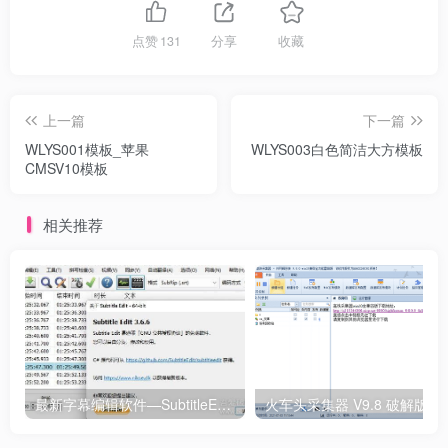
点赞
131
分享
收藏
上一篇
下一篇
WLYS001模板_苹果
WLYS003白色简洁大方模板
CMSV10模板
相关推荐
最新字幕编辑软件—SubtitleEdit3.6.6绿色版
火车头采集器 V9.8 破解版