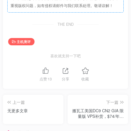
重视版权问题，如有侵权请邮件与我们联系处理。敬请谅解！
THE END
主机测评
喜欢就支持一下吧
点赞
13
分享
收藏
上一篇
下一篇
无更多文章
搬瓦工美国DC9 CN2 GIA 限
量版 VPS补货，$74/年，
1C/1G内存/20G SSD/1G带
宽@500G月流量