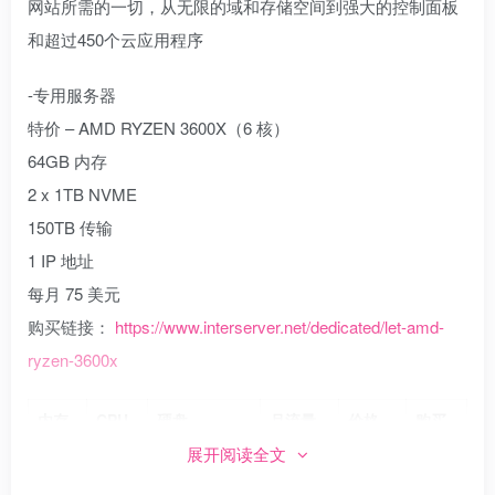
网站所需的一切，从无限的域和存储空间到强大的控制面板
和超过450个云应用程序
-专用服务器
特价 – AMD RYZEN 3600X（6 核）
64GB 内存
2 x 1TB NVME
150TB 传输
1 IP 地址
每月 75 美元
购买链接：
https://www.interserver.net/dedicated/let-amd-
ryzen-3600x
内存
CPU
硬盘
月流量
价格
购买
展开阅读全文
2G
1核
30GB SSD
2.0T
$6/月
链接