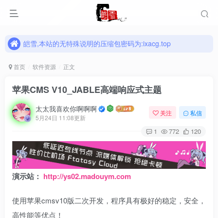
皑雪,本站的无特殊说明的压缩包密码为:ixacg.top
皑雪,本站的无特殊说明的压缩包密码为:ixacg.top
皑雪,本站的无特殊说明的压缩包密码为:ixacg.top
首页
软件资源
正文
苹果CMS V10_JABLE高端响应式主题
太太我喜欢你啊啊啊
关注
私信
5月24日 11:08更新
1
772
120
演示站：
http://ys02.madouym.com
使用苹果cmsv10版二次开发，程序具有极好的稳定，安全，
高性能等优点！