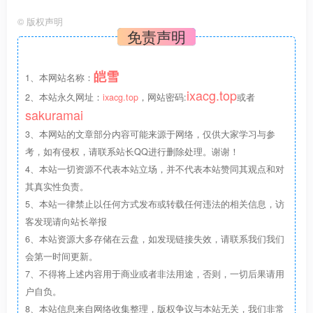
6. 增加播放地址AES加密功能，配合播放器插件使用，支持
©
版权声明
加密M3U8或MP4
免责声明
7. 增加注册赠送VIP天数功能，后台可自行设置赠送多少天
皑雪
1、本网站名称：
或无赠送，与注册赠送积分互不影响
ixacg.top
2、本站永久网址：
ixacg.top
，网站密码:
或者
sakuramai
10. 卡密充值修改字段，不需要再输入卡号+卡密的方式进行
3、本网站的文章部分内容可能来源于网络，仅供大家学习与参
充值，只需要卡号即可充值，卡密兑换后直接升级至VIP
考，如有侵权，请联系站长QQ进行删除处理。谢谢！
4、本站一切资源不代表本站立场，并不代表本站赞同其观点和对
11. 模板整体弹窗提示更换，使用更好美观的layer弹窗提示
其真实性负责。
5、本站一律禁止以任何方式发布或转载任何违法的相关信息，访
12. 可添加播放前广告
客发现请向站长举报
6、本站资源大多存储在云盘，如发现链接失效，请联系我们我们
13. 可添加播放器暂停广告
会第一时间更新。
7、不得将上述内容用于商业或者非法用途，否则，一切后果请用
14. 可添加播放器右上角水印
户自负。
8、本站信息来自网络收集整理，版权争议与本站无关，我们非常