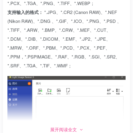
*.PCX、*.TGA、*.PNG、*.TIFF、*.WEBP；
支持输入的格式：
*.JPG、*.CR2 (Canon RAW)、*.NEF
(Nikon RAW)、*.DNG 、*.GIF、*.ICO、*.PNG、*.PSD 、
*.TIFF、*.ARW、*.BMP、*.CRW、*.MEF、*.CUT、
*.DCM、*.DIB、*.DICOM、*.EMF、*.JP2、*.JPE、
*.MRW、*.ORF、*.PBM、*.PCD、*.PCX、*.PEF、
*.PPM，*.PSPIMAGE、*.RAF、*.RGB、*.SGI、*.SR2、
*.SRF、*.TGA、*.TIF、*.WMF；
展开阅读全文