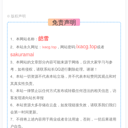
©
版权声明
免责声明
皑雪
1、本网站名称：
ixacg.top
2、本站永久网址：
ixacg.top
，网站密码:
或者
sakuramai
3、本网站的文章部分内容可能来源于网络，仅供大家学习与参
我在曲奇云盘分享了文件 链接:
考，如有侵权，请联系站长QQ进行删除处理。谢谢！
4、本站一切资源不代表本站立场，并不代表本站赞同其观点和对
https://quqi.avyeld.com/s/91449/CGu9FnMCQCE5fOke
其真实性负责。
5、本站一律禁止以任何方式发布或转载任何违法的相关信息，访
客发现请向站长举报
6、本站资源大多存储在云盘，如发现链接失效，请联系我们我们
会第一时间更新。
7、不得将上述内容用于商业或者非法用途，否则，一切后果请用
户自负。