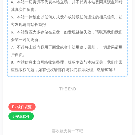
6.新增QQ自动查看原图。
4、本站一切资源不代表本站立场，并不代表本站赞同其观点和对
其真实性负责。
7.为每个功能都添加注解。
5、本站一律禁止以任何方式发布或转载任何违法的相关信息，访
客发现请向站长举报
8.支持页面白名单。
6、本站资源大多存储在云盘，如发现链接失效，请联系我们我们
会第一时间更新。
9.支持模糊匹配、首尾匹配、全匹配。
7、不得将上述内容用于商业或者非法用途，否则，一切后果请用
户自负。
10.支持联合规则。
8、本站信息来自网络收集整理，版权争议与本站无关，我们非常
重视版权问题，如有侵权请邮件与我们联系处理。敬请谅解！
11.支持坐标点击。
THE END
12.优化用户体验。
软件资源
13.优化内存占用。
# 安卓软件
14.优化省电逻辑。
喜欢就支持一下吧