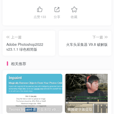
15.优化暗色模式。
16.优化安卓12系统下的一糟糕体验。
点赞
133
分享
收藏
17.修复少量BUG。
上一篇
下一篇
18.适配锁屏然后亮屏出现的广告。
Adobe Photoshop2022
火车头采集器 V9.8 破解版
v23.1.1 绿色精简版
相关推荐
Teorex Inpaint 图片去水印 v9.0.2单文件版x64
视频硬字幕提取