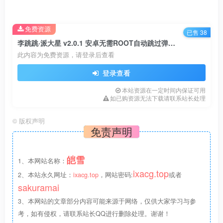
【良心】仅需一个权限?。
免费资源
这是目前我最满意的一个版本，如果我不是开发者我都会感
已售 38
李跳跳·派大星 v2.0.1 安卓无需ROOT自动跳过弹窗广告
叹：这真的是我不用花钱就能用的App吗Image。所以无论现
此内容为免费资源，请登录后查看
在你是哪个版本的李跳跳，请务必要更新啊喂。如果你的亲
登录查看
朋好友也在用李跳跳，也要跑着告诉他们更新哈。
本站资源在一定时间内保证可用
如已购资源无法下载请联系站长处理
1.内置更多规则。
©
版权声明
2.新增失效提醒。
免责声明
3.新增导入导出规则。
皑雪
1、本网站名称：
ixacg.top
2、本站永久网址：
ixacg.top
，网站密码:
或者
4.新增规则生成器。
sakuramai
5.新增微信自动勾选原图。
3、本网站的文章部分内容可能来源于网络，仅供大家学习与参
考，如有侵权，请联系站长QQ进行删除处理。谢谢！