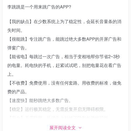
李跳跳是一个用来跳广告的APP?
【我的缺点】在少数系统上为了稳定性，会延长音量条的消
失时间。
【很能跳】专注跳广告，能跳过绝大多数APP的开屏广告和
弹窗广告。
【能省电】每跳过一次广告，相当于变相地帮你节省2~3秒
的电量。耗电快的手机，赶紧试试吧，别把电量花在看广告
上。
【不收费】免费使用，没有任何套路。用收费的标准，做免
费的产品。
【速度快】能秒跳绝大多数广告。
【稳定】运行极其稳定，无需反复开启无障碍权限。
【安全】无需联网，从源头上杜绝了隐私外泄的可能。
【极简】极简设计，傻瓜式操作，懒癌专属。
展开阅读全文