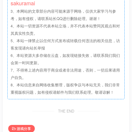
sakuramai
3.通过以上2步如若还是无法启动游戏请尝试使用WIN8兼容
3、本网站的文章部分内容可能来源于网络，仅供大家学习与参
模式启动游戏。
考，如有侵权，请联系站长QQ进行删除处理。谢谢！
4.破解版需双击HappyLiveShowup_Patch启动官方中文游
4、本站一切资源不代表本站立场，并不代表本站赞同其观点和对
其真实性负责。
戏。
5、本站一律禁止以任何方式发布或转载任何违法的相关信息，访
客发现请向站长举报
6、本站资源大多存储在云盘，如发现链接失效，请联系我们我们
会第一时间更新。
7、不得将上述内容用于商业或者非法用途，否则，一切后果请用
户自负。
8、本站信息来自网络收集整理，版权争议与本站无关，我们非常
重视版权问题，如有侵权请邮件与我们联系处理。敬请谅解！
THE END
游戏分享