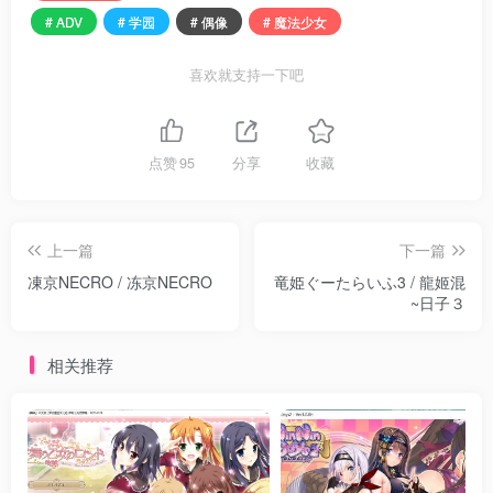
# ADV
# 学园
# 偶像
# 魔法少女
喜欢就支持一下吧
点赞
95
分享
收藏
上一篇
下一篇
凍京NECRO / 冻京NECRO
竜姫ぐーたらいふ3 / 龍姬混
~日子３
相关推荐