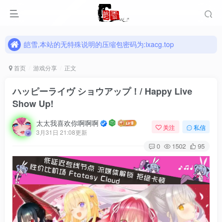
皑雪,本站的无特殊说明的压缩包密码为:ixacg.top
皑雪,本站的无特殊说明的压缩包密码为:ixacg.top
皑雪,本站的无特殊说明的压缩包密码为:ixacg.top
首页
游戏分享
正文
ハッピーライヴ ショウアップ！/ Happy Live
Show Up!
太太我喜欢你啊啊啊
关注
私信
3月31日 21:08更新
0
1502
95