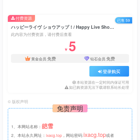
这是与伙伴们一同创造太阳的故事——
付费资源
已售 59
ハッピーライヴ ショウアップ！/ Happy Live Show Up!
部分名词注解：
此内容为付费资源，请付费后查看
[1] 罗刹：中国元明清时期对俄罗斯的称呼。
5
[2] 雅本：江户时代荷兰及葡萄牙对日本的称呼。
￥
[3] 契丹：俄罗斯对中国的称呼。
免费
免费
黄金会员
钻石会员
[4] 莱喀斯克：Rye cask，黑麦桶（啤酒）。
登录购买
注意：
本站资源在一定时间内保证可用
如已购资源无法下载请联系站长处理
少数用户无法启动游戏可按以下整理方法解决此问题
1.确保游戏为全英文路径
©
版权声明
免责声明
2.确保电脑安装有STEAM，此破解补丁虽然可以脱离
STEAM运行，但电脑可能需要安装有STEAM或者STEAM
皑雪
1、本网站名称：
是开启状态。
ixacg.top
2、本站永久网址：
ixacg.top
，网站密码:
或者
(此为破解补丁发布者原话说明)