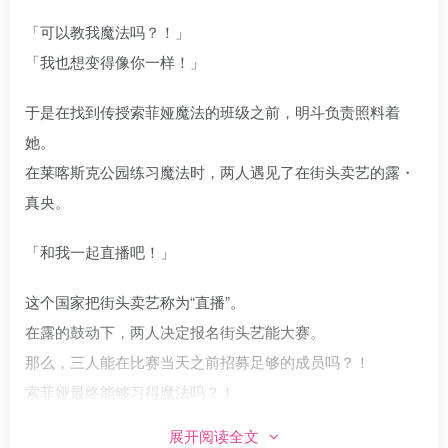
「可以教我魔法吗？！」
「我也想变得像你一样！」
于是在找到传授索菲娅魔法的班级之前，明斗负责照料着
她。
在莱喀斯克公园练习魔法时，两人遇见了在街头卖艺的露・
真央。
「和我一起直播吧！」
这个国家把街头卖艺称为“直播”。
在露的鼓动下，两人决定报名街头艺能大赛。
那么，三人能在比赛当天之前招募足够的成员吗？！
索菲娅最终能够习得魔法吗？！
展开阅读全文
「幸福直播 扬帆起航！」