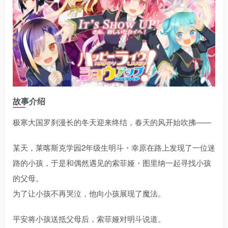
故事介绍
极寒大国罗刹漫长的冬天迎来终结，春天的风开始吹拂——
某天，莱喀斯克学园2年级生明斗・幸原在路上发现了一位迷
路的小孩，于是和偶然遇见的索菲娅・图里纳一起寻找小孩
的父母。
为了让小孩不再哭泣，他向小孩展现了魔法。
平安将小孩送抵父母后，索菲娅对明斗说道。