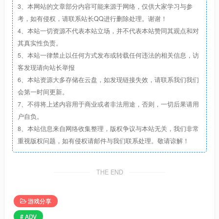
3、本网站的文章部分内容可能来源于网络，仅供大家学习与参
鳳凰院 雅・スターエメラルド / 青幇ぼのぼ
考，如有侵权，请联系站长QQ进行删除处理。谢谢！
(
https://twitter.com/say_ho_bonobo
)
4、本站一切资源不代表本站立场，并不代表本站赞同其观点和对
星空 琥珀・スターガーネット / 向日一花
其真实性负责。
5、本站一律禁止以任何方式发布或转载任何违法的相关信息，访
(
https://twitter.com/mukkosu
)
客发现请向站长举报
エスリーゼ/ 柳 優雨
6、本站资源大多存储在云盘，如发现链接失效，请联系我们我们
(
https://twitter.com/yanagi_0w0
)
会第一时间更新。
ゴルガロン・クレイドル / 福田 純
7、不得将上述内容用于商业或者非法用途，否则，一切后果请用
(
https://twitter.com/junfukuda
)
户自负。
8、本站信息来自网络收集整理，版权争议与本站无关，我们非常
アネモネ / 御上 みみ
重视版权问题，如有侵权请邮件与我们联系处理。敬请谅解！
(
https://twitter.com/mikami_mimi
)
戦闘員A・生徒D / 貴堂 真史
THE END
(
https://twitter.com/kidoumao
)
戦闘員たち・生徒A / ほりっく*
游戏分享
(
https://twitter.com/voicemix2018
)
# ADV
戦闘員たち・生徒C / 藤川なつ