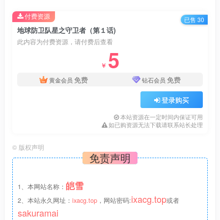
■今作のシチュ内容
付费资源
・緊縛 ・触手 ・ぴっちりスーツ ・水責め ・アナル
已售 30
地球防卫队星之守卫者（第１话)
責め ・電マ責め ・バキュームベッド
此内容为付费资源，请付费后查看
・変身解除 ・戦闘スーツ改造 …等々
5
￥
■制作スタッフ
免费
免费
黄金会员
钻石会员
【制作】夢かき屋(代表:ムームー)
登录购买
【企画・シナリオ】ムームー
本站资源在一定时间内保证可用
如已购资源无法下载请联系站长处理
【イラスト】ぷりんぷ(
https://www.pixiv.net/member.php?
©
版权声明
id=11246147
)
免责声明
sharpffffff(
http://www.pixiv.net/member.php?
id=8109579
)
皑雪
1、本网站名称：
ixacg.top
2、本站永久网址：
ixacg.top
，网站密码:
或者
【声優】 ポリン・スターパール / 酉乃結衣
sakuramai
(
https://twitter.com/torino_Lily
)