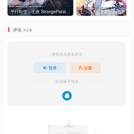
平行时空：七夜 StrangeParallel 官方中文版★中文CV
七つのふし
评论
共2条
请登录后发表评论
登录
注册
社交账号登录