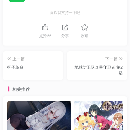
(
https://twitter.com/natsu_fuji_72/followers
)
喜欢就支持一下吧
戦闘員B・生徒達 / 橘きの
(
https://twitter.com/tachibana_kino
)
戦闘員たち・生徒E・女教師 / 霜月優
点赞
56
分享
收藏
(
https://twitter.com/shimotsukiyuu
)
戦闘員たち・生徒B / 殊座-ことざ-
上一篇
下一篇
(
https://twitter.com/cotothecontents
)
抚子革命
地球防卫队众星守卫者 第2
话
【歌手】 ED曲『my star』作詞・作曲・歌 / 新時あ
さ美(
https://twitter.com/tetepechka
)
相关推荐